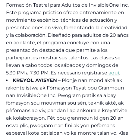
Formación Teatral para Adultos de InvisibleOne Inc.
Este programa práctico ofrece entrenamiento en
movimiento escénico, técnicas de actuación y
presentaciones en vivo, fomentando la creatividad
y la colaboración. Diseñado para adultos de 20 años
en adelante, el programa concluye con una
presentación destacada que permite a los
participantes mostrar sus talentos. Las clases se
llevan a cabo todos los sábados y domingos de
5:30 PM a 7:30 PM. Es necesario registrarse
aquí
.
KREYÒL AYISYEN
– Plonje nan mond aktè ak
rakonte istwa ak Fòmasyon Teyat pou Granmoun
nan InvisibleOne Inc. Pwogram pratik sa a bay
fòmasyon sou mouvman sou sèn, teknik aktè, ak
pèfòmans ap viv, pandan l ap ankouraje kreyativite
ak kolaborasyon. Fèt pou granmoun ki gen 20 an
oswa plis, pwogram nan fini ak yon pèfòmans
espesyal kote patisipan yo ka montre talan yo. Klas